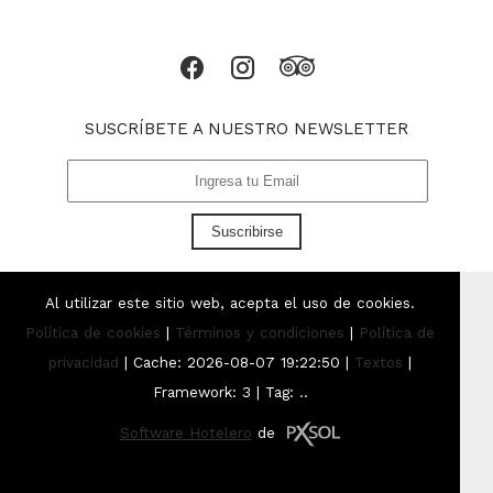
SUSCRÍBETE A NUESTRO NEWSLETTER
Suscribirse
Al utilizar este sitio web, acepta el uso de cookies.
Política de cookies
|
Términos y condiciones
|
Política de
privacidad
|
Cache: 2026-08-07 19:22:50 |
Textos
|
Framework: 3 |
Tag:
..
Software Hotelero
de