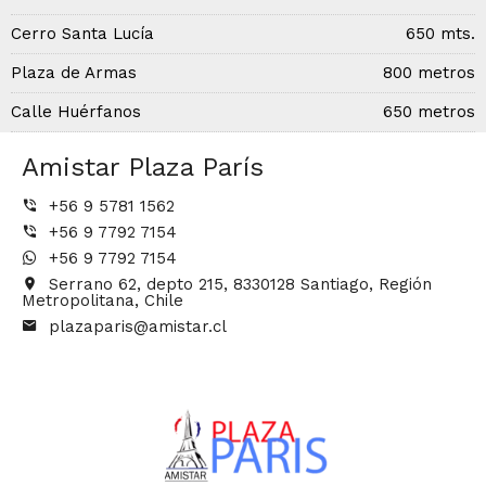
Cerro Santa Lucía
650 mts.
Plaza de Armas
800 metros
Calle Huérfanos
650 metros
Amistar Plaza París
+56 9 5781 1562
+56 9 7792 7154
+56 9 7792 7154
Serrano 62, depto 215, 8330128 Santiago, Región
Metropolitana, Chile
plazaparis@amistar.cl